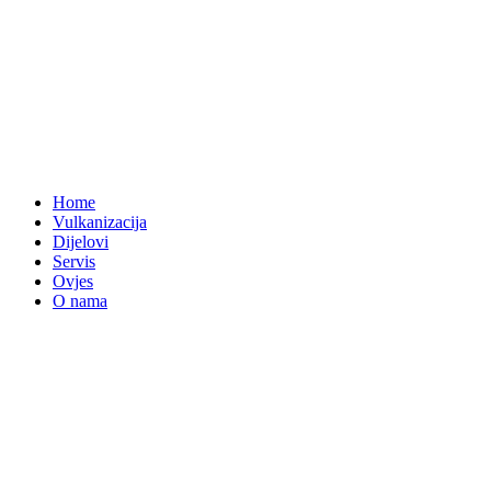
Home
Vulkanizacija
Dijelovi
Servis
Ovjes
O nama